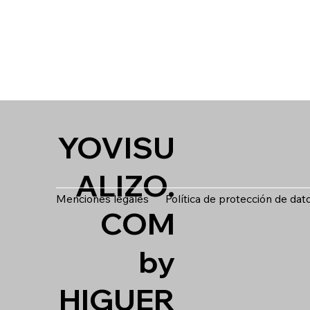
YOVISU
ALIZO.
Menciones legales
Política de protección de dat
COM
by
HIGUER