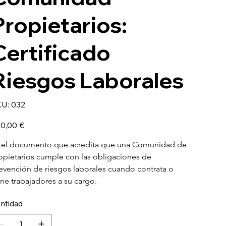
Propietarios:
Certificado
Riesgos Laborales
SKU
U:
032
032
io
0,00 €
 el documento que acredita que una Comunidad de 
opietarios cumple con las obligaciones de 
evención de riesgos laborales cuando contrata o 
ene trabajadores a su cargo.
ntidad