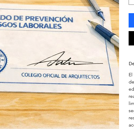
De
El
de
ed
re
li
se
re
ac