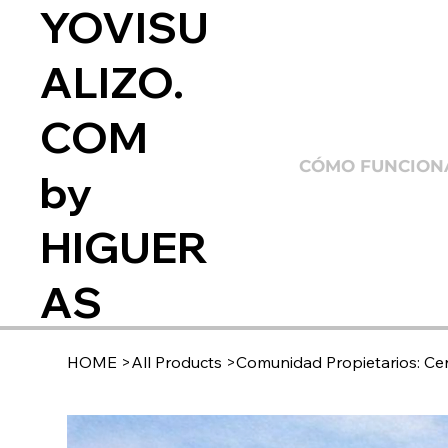
YOVISU
ALIZO.
COM
CÓMO FUNCION
by
HIGUER
AS
HOME
>
All Products
>
Comunidad Propietarios: Cer