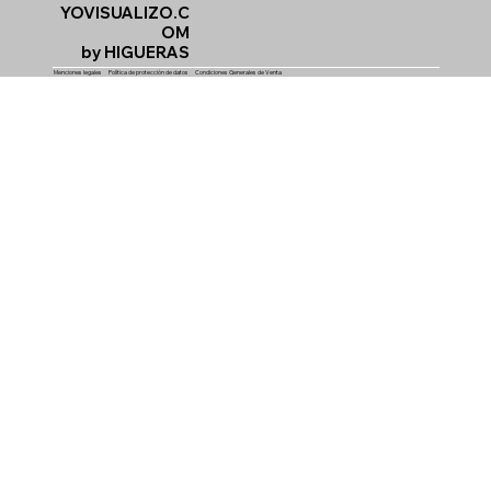
YOVISUALIZO.C
OM
by HIGUERAS
Menciones legales
Política de protección de dato
s Condiciones Generales de Venta