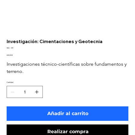
Investigación: Cimentaciones y Geotecnia
SKU
SKU:
019
019
Precio
600,00 €
Investigaciones técnico-científicas sobre fundamentos y 
terreno.
Cantidad
Añadir al carrito
Realizar compra