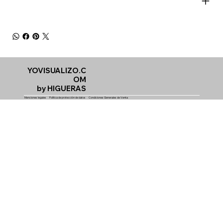
YOVISUALIZO.C
OM
by HIGUERAS
Menciones legales
Política de protección de dato
s Condiciones Generales de Venta