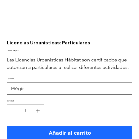
Licencias Urbanísticas: Particulares
Precio
Desde
58,00 €
Las Licencias Urbanísticas Hábitat son certificados que 
autorizan a particulares a realizar diferentes actividades. 
Opciones
Cantidad
Añadir al carrito