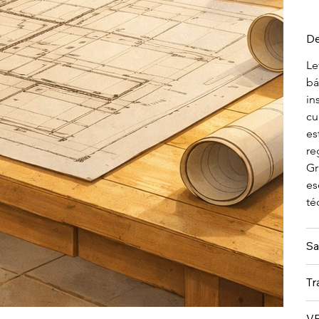
De
Le
bá
in
cu
es
re
Gr
es
té
Sa
Tr
V