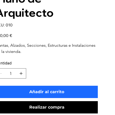
Arquitecto
SKU
U:
010
010
io
0,00 €
antas, Alzados, Secciones, Estructuras e Instalaciones 
 la vivienda.
ntidad
Añadir al carrito
Realizar compra